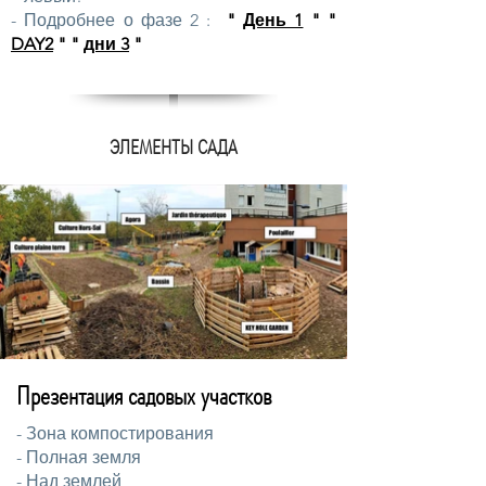
- Подробнее о фазе 2
:
"
День 1
"
"
DAY2
" "
дни 3
"
ЭЛЕМЕНТЫ САДА
Презентация садовых участков
- Зона компостирования
- Полная земля
- Над землей