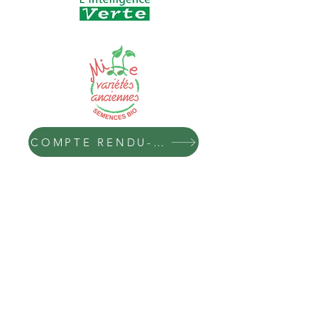
COMPTE RENDU- D'ACTIVITÉS
Récolte
Conditionnement
Acheminement
Cuisine
Livraison
Dégustation
Городская пермакультура,
Социальная сплоченность,
устойчивость, экологическое управление территорией,