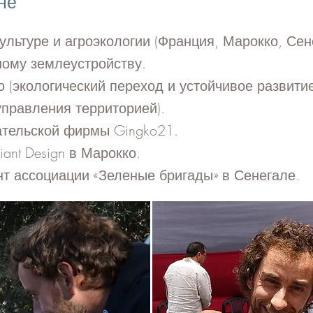
не
ультуре и агроэкологии (Франция, Марокко, Сен
ному землеустройству.
 (экологический переход и устойчивое развитие
правления территорией).
ательской фирмы Gingko21.
ant Design в Марокко.
т ассоциации «Зеленые бригады» в Сенегале.