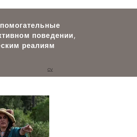
вспомогательные
ктивном поведении,
еским реалиям
cv