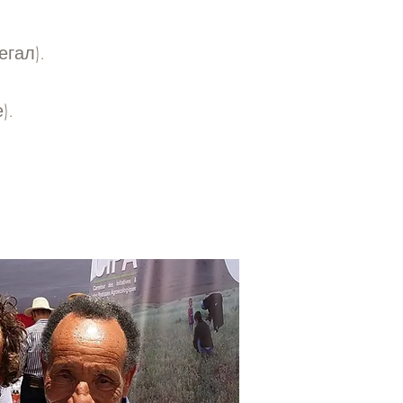
егал).
).