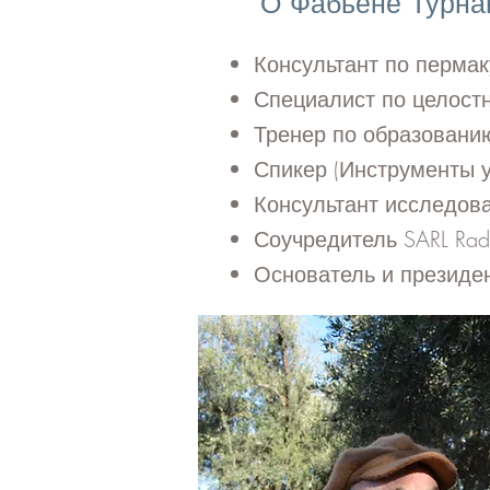
О Фабьене Турна
Консультант по пермак
Специалист по целост
Тренер по образованию
Спикер (Инструменты у
Консультант исследов
Соучредитель SARL Radi
Основатель и президен