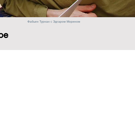
Фабьен Турнан с Эдгаром Морином
pe