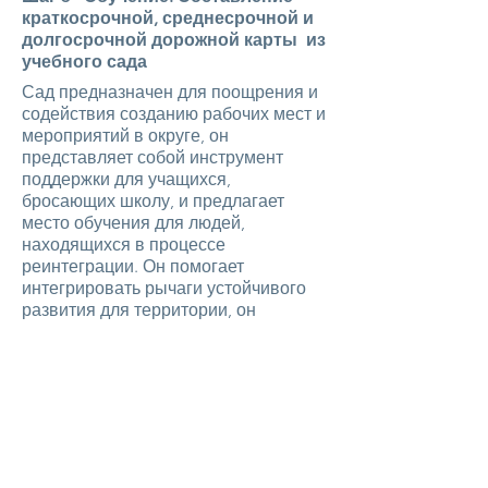
краткосрочной, среднесрочной и
долгосрочной дорожной карты
из
учебного сада
Сад предназначен для поощрения и
содействия созданию рабочих мест и
мероприятий в округе, он
представляет собой инструмент
поддержки для учащихся,
бросающих школу, и предлагает
место обучения для людей,
находящихся в процессе
реинтеграции. Он помогает
интегрировать рычаги устойчивого
развития для территории, он
формирует модельную основу,
позволяющую в конечном итоге
умножить другие сады и
образовательные острова в районах
муниципалитета и сообществах
муниципалитетов. Это инструмент
умиротворения, создатель
социальных связей.